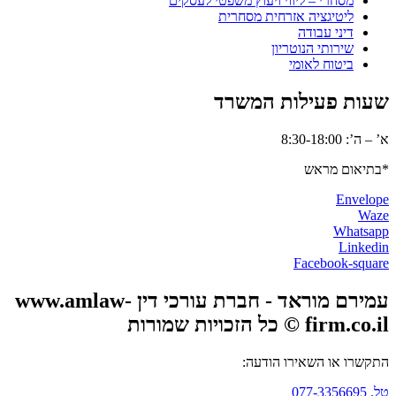
מסחרי – ליווי ויעוץ משפטי לעסקים
ליטיגציה אזרחית מסחרית
דיני עבודה
שירותי הנוטריון
ביטוח לאומי
שעות פעילות המשרד
א’ – ה’: 8:30-18:00
*בתיאום מראש
Envelope
Waze
Whatsapp
Linkedin
Facebook-square
עמירם מוראד - חברת עורכי דין www.amlaw-
firm.co.il © כל הזכויות שמורות
התקשרו או השאירו הודעה:
טל. 077-3356695